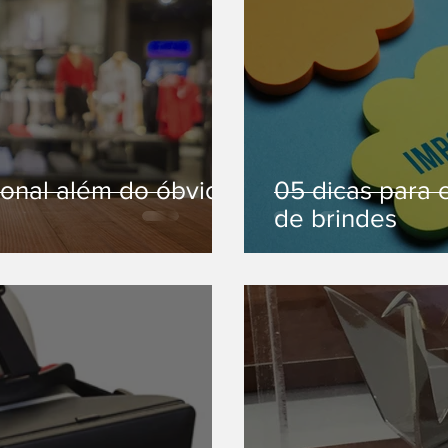
onal além do óbvio
05 dicas para 
de brindes