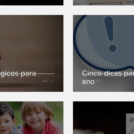
ógicos para
Cinco dicas pa
ano