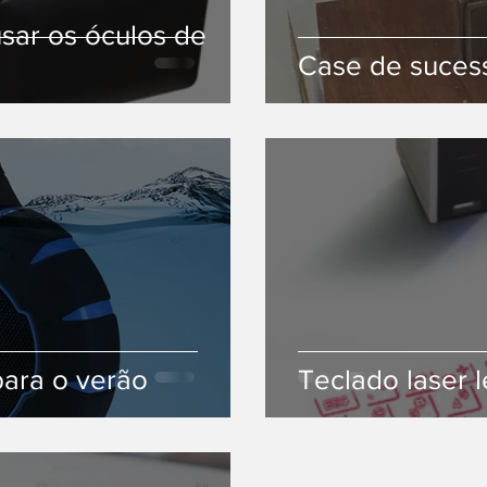
sar os óculos de
Case de sucess
para o verão
Teclado laser l