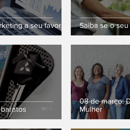
keting a seu favor
Saiba se o seu 
08 de março: D
 baratos
Mulher