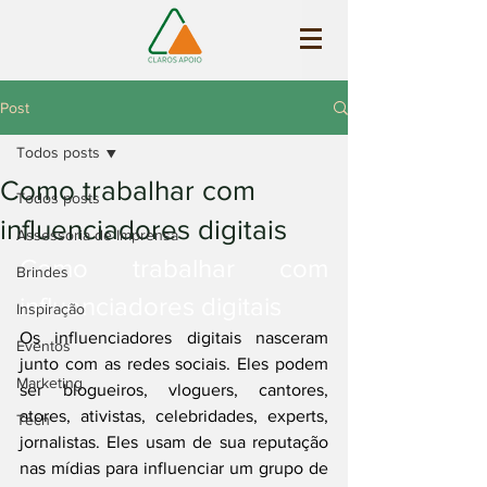
Post
Todos posts
Como trabalhar com
Todos posts
influenciadores digitais
Assessoria de Imprensa
Como trabalhar com 
Brindes
influenciadores digitais
Inspiração
Os influenciadores digitais nasceram 
Eventos
junto com as redes sociais. Eles podem 
Marketing
ser blogueiros, vloguers, cantores, 
atores, ativistas, celebridades, experts, 
Tech
jornalistas. Eles usam de sua reputação 
nas mídias para influenciar um grupo de 