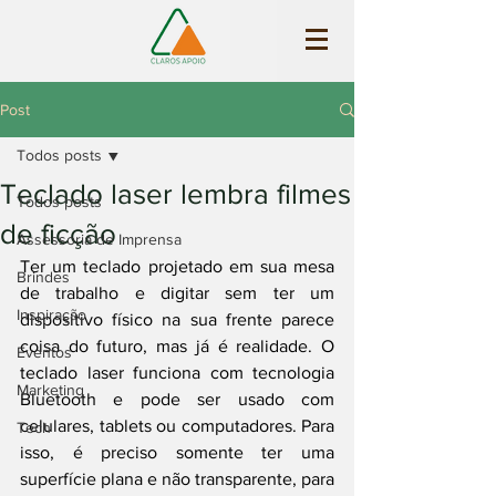
Post
Todos posts
Teclado laser lembra filmes
Todos posts
de ficção
Assessoria de Imprensa
Ter um teclado projetado em sua mesa 
Brindes
de trabalho e digitar sem ter um 
Inspiração
dispositivo físico na sua frente parece 
coisa do futuro, mas já é realidade. O 
Eventos
teclado laser funciona com tecnologia 
Marketing
Bluetooth e pode ser usado com 
celulares, tablets ou computadores. Para 
Tech
isso, é preciso somente ter uma 
superfície plana e não transparente, para 